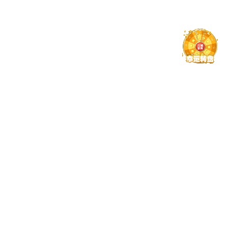
此外，在过渡阶段时，当球队需要稳住局势的时候，
追梦并没有展现出应有的领导力。他未能有效组织球
队进攻，再加上个人技术上的不稳定，使得球队在开
局阶段一直处于落后状态。这种情况下，对于年轻队
员来说，也会造成负面心理效应。
3、正负值惨淡解析
正负值是衡量一名球员对比赛贡献的重要指标，而追
梦本场比赛中的正负值却十分惨淡，这反映出他在各
个方面都未能给球队带来积极影响。从防守端来看，
他并没有像平日一样做好保护篮板和限制对手进攻，
这直接导致了对方轻松拿分。
此外，即便是在进攻端，由于缺乏有效配合和个人突
破能力，追梦很难为其他队员创造机会。因此，其正