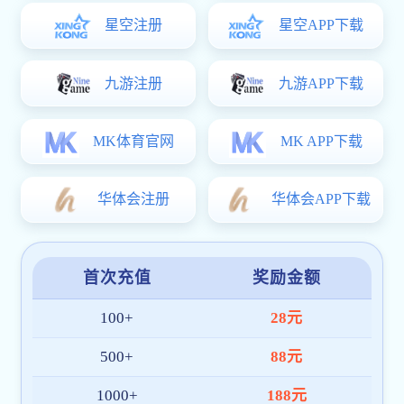
2026-06-02 00:05
39 次阅读
首页
/
体育报道
在竞技体育中，球员的表现直接影响到比赛的结果和
球队的整体状态。本文将对“追梦”格林在一场比赛中
22分钟的表现进行深入分析，特别是他未得分、开局
失误频频以及正负值惨淡等方面。从数据角度来看，
分析他的技术统计不仅可以了解他自身的问题，也能
为球队未来的发展提供借鉴。通过对这四个方面的探
讨，我们将全面剖析追梦在此场比赛中的表现，并总
结其对整个赛季可能产生的影响。
1、得分乏力的原因分析