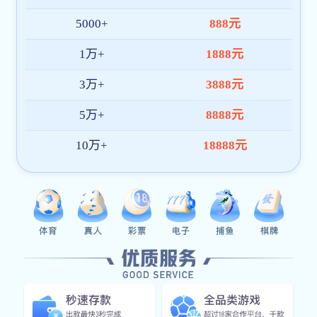
1、安联球场建筑特色
安联球场自2005年启用以来，就以其独特的设计理念
吸引了众多目光。外立面的氛围灯光可以根据不同比
赛进行变化，形成一个如梦似幻的视觉效果，让每一
位走进球场的人都能感受到浓厚的足球氛围。这种灵
活变换色彩的设计不仅提升了赛事现场气氛，还成为
慕尼黑城一道亮丽风景线。
此外，安联球场内部设施也极为先进。从宽敞明亮的
观众席到舒适便捷的休息区域，再到功能齐全的媒体
中心，每一个细节都经过精心考量，以确保为观众和
媒体提供最佳服务。这种高度的人性化设计，使得无
论是在赛季中的普通比赛还是重要决赛，观众们都能
享受到顶级体验。