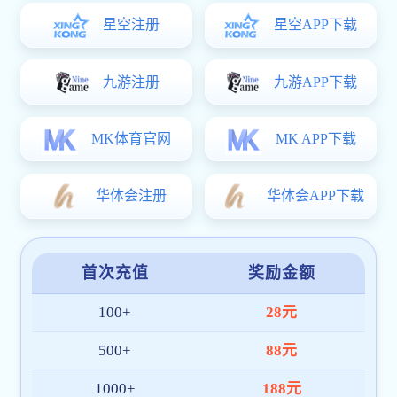
2026-06-05 17:25
38 次阅读
首页
/
体育报道
安联球场是德国足球俱乐部拜仁慕尼黑的主场，这座
现代化的体育场馆不仅以其独特的外观和先进的设施
而闻名，更因其背后的故事和秘密而引发了众多关
注。本文将深入探讨安联球场内的一些内幕，包括赫
内斯与鲁梅尼格之间的秘密通道，以及热情看台的全
景。这些元素不仅展示了俱乐部高层之间紧密的合作
关系，也体现了拜仁慕尼黑对于球迷体验的不懈追
求。通过对这些方面的详细分析，读者将能够更全面
地了解这座足球圣殿，以及它在德国乃至世界足球史
上的重要地位。