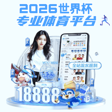
注册入口
全天更新 ·
雷火登录网页版
赛事实时同步
无论您身在何处，
雷火登录网页版APP
为您带来高
速、高清、稳定的观赛体验。
下载客户端
网页端访问