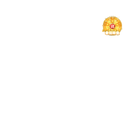
中获得了很高的人望。在他的带领下，团队氛围愈加
融洽，大家齐心协力，共同向胜利迈进。
在比赛中，我们可以看到古德温对于胜利极大的渴望
和追求。他不仅关注个人表现，更希望通过自己的努
力来推动团队前进。这种强烈的使命感，让他始终保
持高昂斗志，无论面对怎样困难局面，都能迎难而
上。
3、海报背后的深意
上海官方海报致敬古德温，是对其个人成就及贡献最
好的肯定。这幅海报不仅展示了他的英姿，更传递出
一种激励人心的信息。它不仅是对一个优秀运动员的
纪念，也是对所有热爱篮球的人发出的号召，希望大
家能够向他学习，坚持梦想并勇往直前。