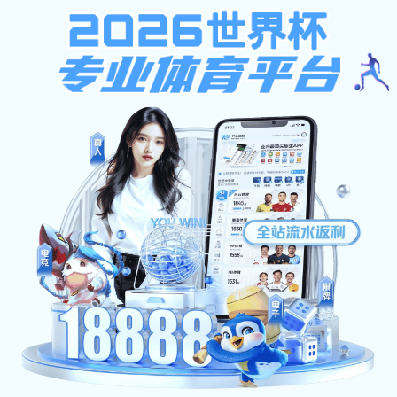
注册入口
全天更新 ·
雷火登录网页版
赛事实时同步
无论您身在何处，
雷火登录网页版APP
为您带来高
速、高清、稳定的观赛体验。
下载客户端
网页端访问