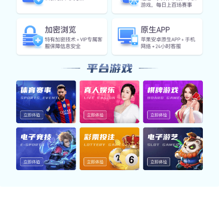
近年来，古德温选择加盟上海队，在这里他找到了新
的发展机遇。通过不断努力，他不仅提高了自己的竞
技状态，还带动了整个球队的发展。如今，他已经成
为队伍中的核心球员之一，其影响力也随之扩大。
2、古德温在球队中的重要性
作为上海队的重要一员，古德温对球队战绩有着直接
影响。他不单单是一名出色的得分手，更是团队战术
执行的重要参与者。在关键时刻，他总能凭借冷静和
果断，为队友创造机会。这种领导才能，使得其他球
员能够更加信任并依赖于他的判断。
此外，古德温还承担着传授经验和培养新人角色的重
要任务。他常常会主动与年轻球员交流，为他们提供
指导和帮助。而这种无私奉献精神，也让他在更衣室