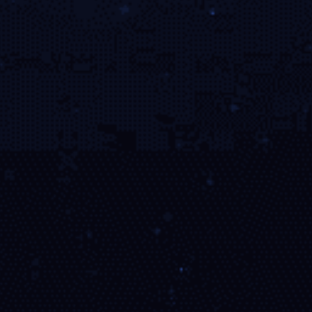
雷火登录网页版
火登录网页版是官方网站提供综合娱乐与体育服务，涵盖
球、篮球、电竞等赛事资讯、数据分析及互动游戏体验。
持网页版与移动端访问，提供手机版、app下载、登录入
、官方网站、网页版、平台、网址、地址、注册、娱乐入
，方便用户实时获取赛事动态和参与互动娱乐。平台持续
化体验与稳定性，致力于打造多端统一的体育资讯与娱乐
服务平台。
© 2026 雷火登录网页版 版权所有 · 保留所有权利