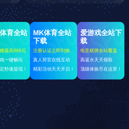
度。
卓越的技术和智慧，更
马重磅引援人选的重要
球的发展趋势，也清楚
，这让许多人对他即将
，为皇马找到合适的新
，虽然球队拥有多名实