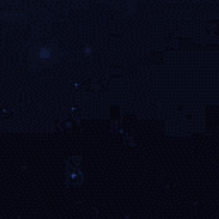
联系我们
柳州市城中区桂中大道2号地王国际
support@rivinyl.com
雷
足
支
口
口
优