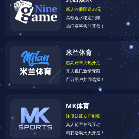
马卡消息
近日，西班牙媒体《
选。这一消息迅速引
有其人。本文将从四