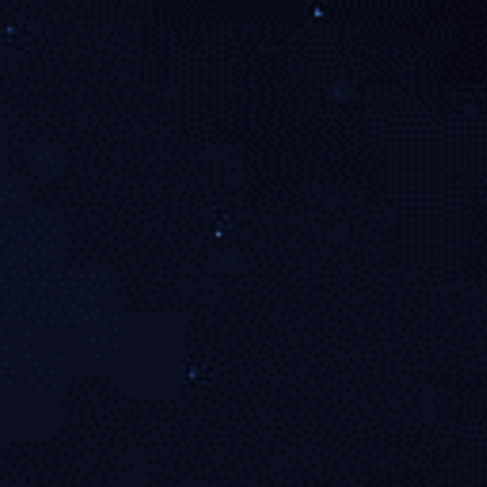
下一篇：
安东尼与麦迪齐声呼吁骑士战术转
4
76人高管强调球队需勇于冒
险取舍才
2026-06-11
推荐