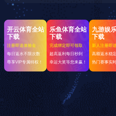
援人选以及这笔引援
1、里克尔
胡安·里克尔梅是阿根
是在退役后积极参与
任务，无疑显示出其
作为一名前中场大师
各大俱乐部在转会市
公布的新签约充满期
此外，里克尔梅与许
星。这也使得他的选
2、皇马当
随着本赛季比赛的深