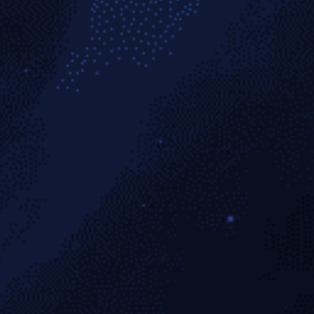
更新换代并保持竞争力的豪门才能长久立足，因此此次重磅引援
ation of a heavyweight signing by Real Madrid, which will b
ted extensive discussions in the football world. The choice
on of this transfer are closely watched not only by fans but
he implications behind it.
ormance of the new signing will undoubtedly影响整
这次转会成功与否的重要标准。希望无论是谁来到伯纳乌，都能
共同期待今晚这个激动人心时刻！