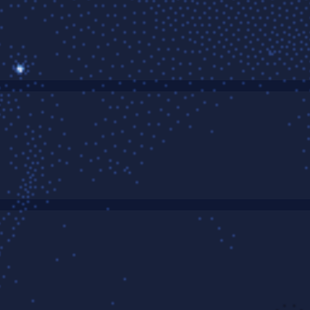
：里克尔梅今晚揭晓皇马重磅引援人
2026-06-12 20:25
15 次阅读
首页
/
体育报道
马卡报》爆料，阿根廷传奇球星里克尔梅将在今晚揭晓皇家马德
起了广大球迷和媒体的关注。根据报道，这位新援并非此前广受
个方面深入探讨这一事件，包括里克尔梅的角色与背景、皇马当