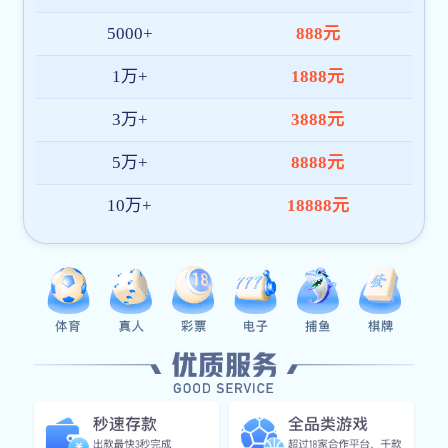
的发展提供借鉴。
1、骑士战术现状分析
近年来，克利夫兰骑士队在NBA中的表现波动较大。
尽管球队曾经拥有勒布朗·詹姆斯这样的一流球星，但
随着核心阵容的变化，球队逐渐陷入了一种依赖个人
能力的困境。在这种情况下，哈登作为球队的新核
心，无疑承担了过多的责任。他的大量单打使得其他
球员难以发挥自己的特长，也让整个球队在进攻端显
得有些单调。
此外，骑士队在比赛中的战术安排也比较简单，经常
通过弧顶运球寻找机会。这种方式虽然能够给对手施
加一定压力，但却容易被对方防守所针对。一旦哈登
被限制住，全队就会陷入困境。因此，从长期来看，