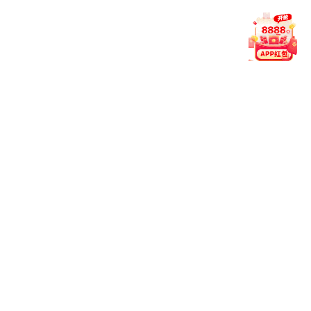
沟通机制，使得每位成员都能清晰理解教练意图，从
而形成统一思想，共同朝着目标努力。这将为骑士带
来新的生机与活力。
4、实施策略与展望
要实现以上新战术思路，需要一步步推进。首先，可
以通过训练营强化基础技能，加强团队间配合训练，
让所有成员都熟悉新打法。在训练中模拟比赛情况，
以便各个位置之间形成默契。此外，要鼓励年轻人在
比赛中大胆尝试，不怕犯错，从而积累经验。
其次，在实际比赛中，根据对手特点灵活调整阵型。
如果面对强硬防守，则应加强内线冲击；如果遇到速
度快的小个阵容，则可利用外线三分射手拉开空间。
这种因敌而异的方法，将有助于提高赢面及竞技状