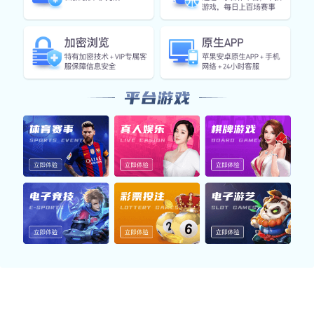
这种战术并不符合现代篮球的发展趋势，需要进行调
整。
如安东尼和麦迪所言，现在是时候重新审视骑士队的
整体战略方向，让更多的角色球员参与到进攻中来，
以此提高整体效率。而不是仅仅围绕哈登进行攻击，
这样不仅能够减轻他的负担，也能激发出更多潜力。
2、单打与弧顶运球的缺陷
首先，单打作为一种传统进攻方式，在适当的时候确
实能够产生积极效果，但过度依赖则会导致其他球员
失去参与感。当哈登频繁选择一对一突破时，其余队
友往往处于等待状态，这样不仅影响了他们的比赛节
奏，也让防守方更容易集中精力去盯防他，从而削弱